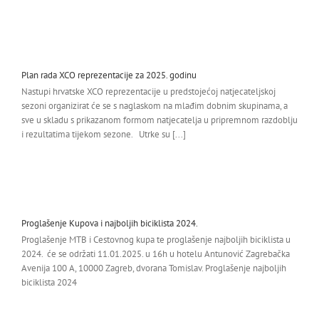
Plan rada XCO reprezentacije za 2025. godinu
Nastupi hrvatske XCO reprezentacije u predstojećoj natjecateljskoj
sezoni organizirat će se s naglaskom na mlađim dobnim skupinama, a
sve u skladu s prikazanom formom natjecatelja u pripremnom razdoblju
i rezultatima tijekom sezone. Utrke su [...]
Proglašenje Kupova i najboljih biciklista 2024.
Proglašenje MTB i Cestovnog kupa te proglašenje najboljih biciklista u
2024. će se održati 11.01.2025. u 16h u hotelu Antunović Zagrebačka
Avenija 100 A, 10000 Zagreb, dvorana Tomislav. Proglašenje najboljih
biciklista 2024