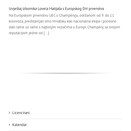
Izvještaj izbornika Lovela Matijaša s Europskog DH prvenstva
Na Europskom prvenstvu UEC u Champéryju, održanom od 9. do 11.
kolovoza, predstavljali smo Hrvatsku kao nacionalna ekipa i ponosno
stali rame uz rame s najboljim vozačima u Europi. Champéry, sa svojom
reputacijom jedne od [...]
Licencirani
Kalendar