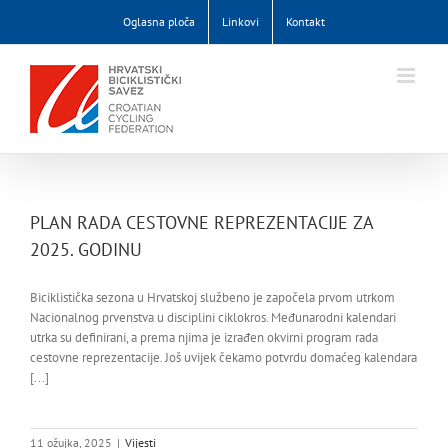
Skip
Oglasna ploča
Linkovi
Kontakt
to
content
PLAN RADA CESTOVNE REPREZENTACIJE ZA
2025. GODINU
Biciklistička sezona u Hrvatskoj službeno je započela prvom utrkom
Nacionalnog prvenstva u disciplini ciklokros. Međunarodni kalendari
utrka su definirani, a prema njima je izrađen okvirni program rada
cestovne reprezentacije. Još uvijek čekamo potvrdu domaćeg kalendara
[...]
11 ožujka, 2025
|
Vijesti